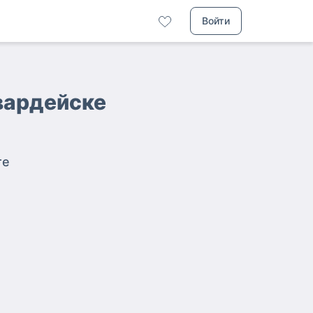
Войти
Гвардейске
те