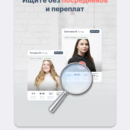
Ищите без
посредников
и переплат