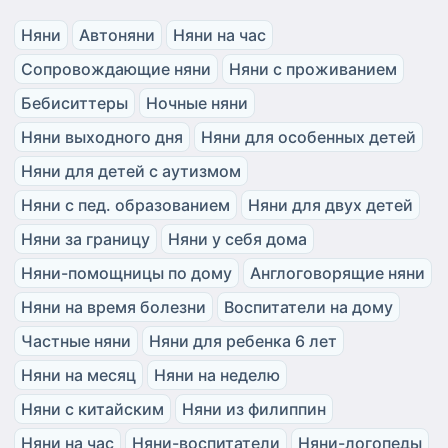
Няни
Автоняни
Няни на час
Сопровождающие няни
Няни с проживанием
Бебиситтеры
Ночные няни
Няни выходного дня
Няни для особенных детей
Няни для детей с аутизмом
Няни с пед. образованием
Няни для двух детей
Няни за границу
Няни у себя дома
Няни-помощницы по дому
Англоговорящие няни
Няни на время болезни
Воспитатели на дому
Частные няни
Няни для ребенка 6 лет
Няни на месяц
Няни на неделю
Няни с китайским
Няни из филиппин
Няни на час
Няни-воспитатели
Няни-логопеды