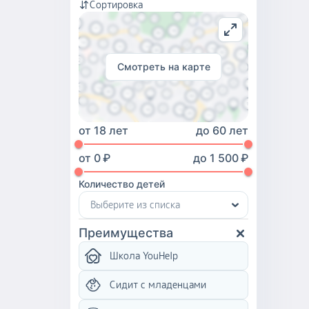
Сортировка
Смотреть на карте
от
18 лет
до
60 лет
от
0
₽
до
1 500
₽
Количество детей
Выберите из списка
Преимущества
Школа YouHelp
Сидит с младенцами