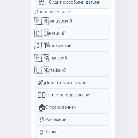
Сидит с особыми детьми
Дополнительные
🇫🇷
Французский
🇩🇪
Немецкий
🇮🇹
Итальянский
🇪🇸
Испанский
🇨🇳
Китайский
✍️
Подготовка к школе
👩‍⚕️
Есть мед. образование
🏠
C проживанием
🎨
Рисование
🏺
Лепка