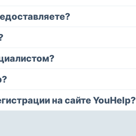
редоставляете?
?
ециалистом?
р?
егистрации на сайте YouHelp?