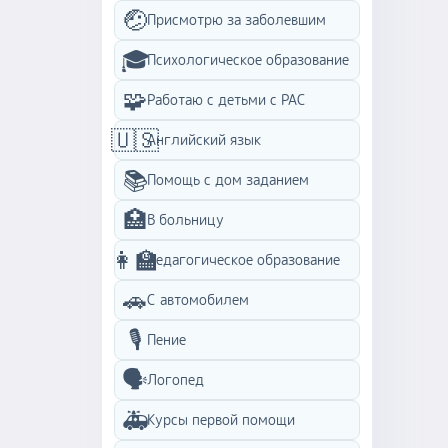
🤕
Присмотрю за заболевшим
🎓
Психологическое образование
🧩
Работаю с детьми с PAC
🇺🇸
Английский язык
📚
Помощь с дом заданием
🏥
В больницу
👩‍🏫
Педагогическое образование
🚗
С автомобилем
🎙️
Пение
🗣️
Логопед
🚑
Курсы первой помощи