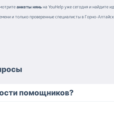
смотрите
на YouHelp уже сегодня и найдите и
анкеты нянь
емени и только проверенные специалисты в Горно-Алтайск
просы
ности помощников?