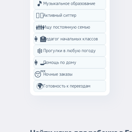
🎵
Музыкальное образование
🏃‍♀️
Активный ситтер
👪
Ищу постоянную семью
👩‍🏫
Педагог начальных классов
❄️
Прогулки в любую погоду
👩‍🍳
Помощь по дому
😴
Ночные заказы
🌍
Готовность к переездам