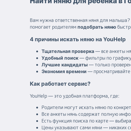
Найти няню для ребенка в Г
Вам нужна ответственная няня для малыша? 
помогает родителям
быстро
подобрать няню
4 причины искать няню на YouHelp
— все анкеты н
Тщательная проверка
— фильтры по графику
Удобный поиск
— только проверен
Лучшие кандидаты
— просматривайте 
Экономия времени
Как работает сервис?
YouHelp — это удобная платформа, где:
Родители могут искать няню по конкре
Все анкеты нянь содержат полную инфо
Есть функция поиска по карте — выбир
Цены указывают сами няни — никаких 