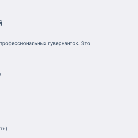
й
профессиональных гувернанток. Это
о
ть)