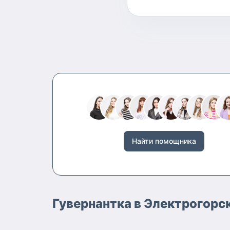
Найти помощника
Гувернантка в Электрогорс