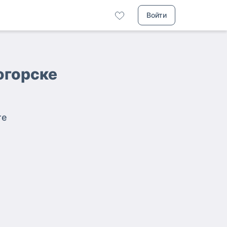
Войти
огорске
те