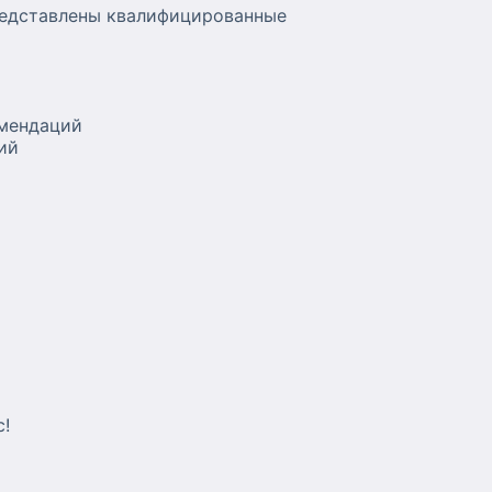
редставлены квалифицированные
омендаций
ий
с!