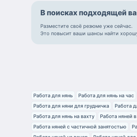
В поисках подходящей
ва
Разместите
своё резюме
уже сейчас.
Это повысит ваши шансы найти
хорош
Работа для нянь
Работа для нянь на час
Работа для няни для грудничка
Работа д
Работа для нянь на вахту
Работа няней в
Работа няней с частичной занятостью
Р
Работа няней на вечер
Работа няней для