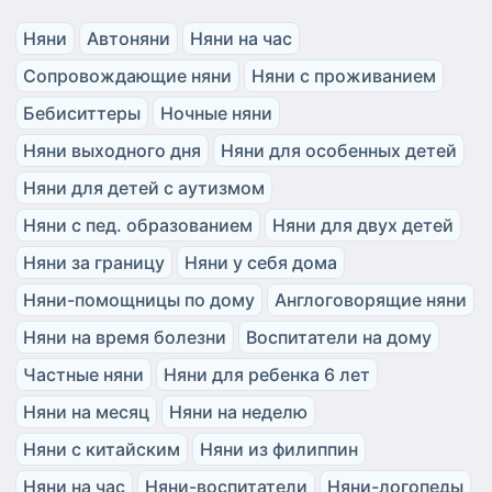
Няни
Автоняни
Няни на час
Сопровождающие няни
Няни с проживанием
Бебиситтеры
Ночные няни
Няни выходного дня
Няни для особенных детей
Няни для детей с аутизмом
Няни с пед. образованием
Няни для двух детей
Няни за границу
Няни у себя дома
Няни-помощницы по дому
Англоговорящие няни
Няни на время болезни
Воспитатели на дому
Частные няни
Няни для ребенка 6 лет
Няни на месяц
Няни на неделю
Няни с китайским
Няни из филиппин
Няни на час
Няни-воспитатели
Няни-логопеды