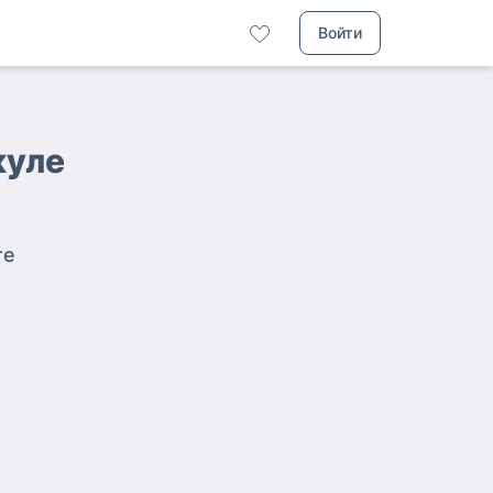
Войти
куле
те