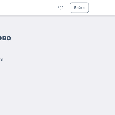
Войти
ово
те