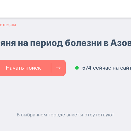
болезни
яня на период болезни в Азо
Начать поиск
574 сейчас на сай
В выбранном городе
анкеты
отсутствуют