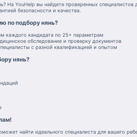
ь? На YouHelp вы найдете проверенных специалистов д
антией безопасности и качества.
ию по подбору нянь?
ем каждого кандидата по 25+ параметрам
едицинское обследование и проверку документов
специалисты с разной квалификацией и опытом
бору нянь?
ендаций
е
лам!
оможет найти идеального специалиста для вашего реб