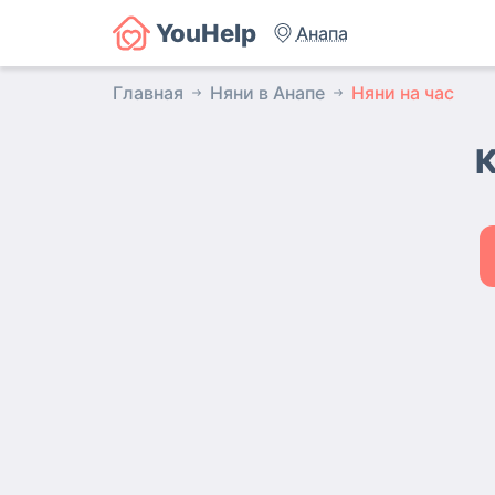
YouHelp
Анапа
Главная
Няни в Анапе
Няни на час
К