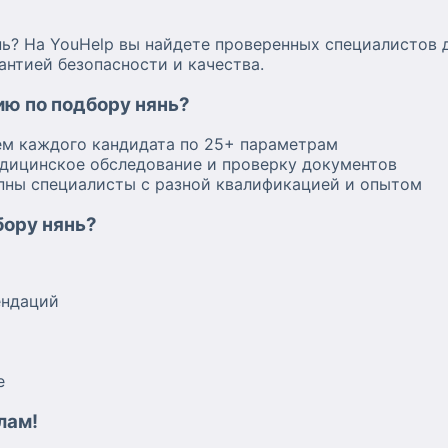
ь? На YouHelp вы найдете проверенных специалистов 
антией безопасности и качества.
ию по подбору нянь?
ем каждого кандидата по 25+ параметрам
едицинское обследование и проверку документов
пны специалисты с разной квалификацией и опытом
бору нянь?
ендаций
е
лам!