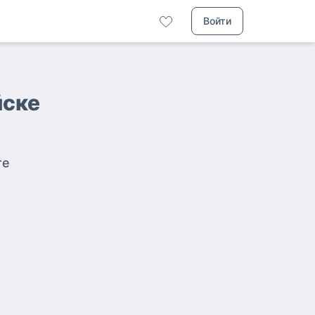
Войти
йске
те