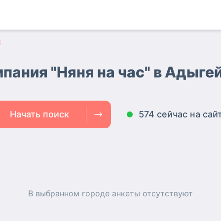
с
пания "Няня на час" в Адыге
Начать поиск
574 сейчас на сай
В выбранном городе
анкеты
отсутствуют